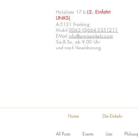
Holzöster 17 b
(2. Einfahrt
LINKS)
A-5131 Franking
Mobil
0043 (0)664-5351211
EMail
info@anniseinkehr.com
Sa.& So. ab 9.00 Uhr
und nach Vereinbar
ung
Home
Die Einkehr
All Posts
Events
Lists
Philoso