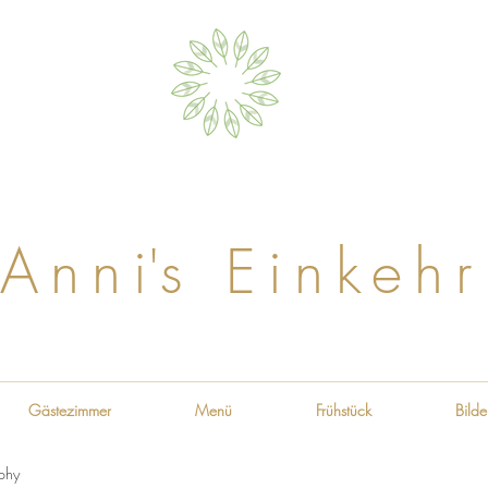
Ann
i
'
s Einkehr
Gästezimmer
Menü
Frühstück
Bilde
phy